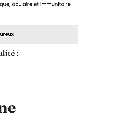
que, oculaire et immunitaire
eureux
ité :
une