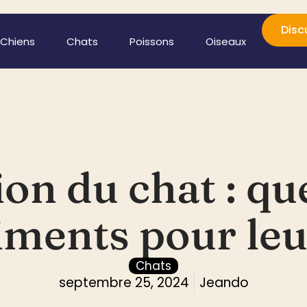
Disc
Chiens
Chats
Poissons
Oiseaux
on du chat : que
iments pour leu
Chats
septembre 25, 2024
Jeando