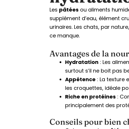
Les
pâtées
ou aliments humide
supplément d’eau, élément cru
urinaires. Les chats, par natu
ce manque.
Avantages de la nour
Hydratation
: Les alime
surtout s’il ne boit pas 
Appétence
: La texture
les croquettes, idéale pou
Riche en protéines
: Com
principalement des proté
Conseils pour bien ch