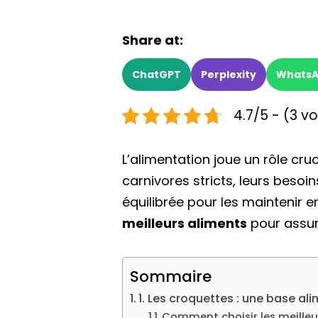
Share at:
ChatGPT
Perplexity
Whats
4.7/5 - (3 v
L’alimentation joue un rôle cru
carnivores stricts, leurs besoins
équilibrée pour les maintenir e
meilleurs aliments
pour assur
Sommaire
1. Les croquettes : une base a
Comment choisir les meilleu