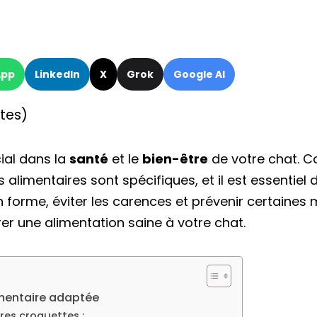
App
LinkedIn
X
Grok
Google AI
otes)
cial dans la
santé
et le
bien-être
de votre chat. 
 alimentaires sont spécifiques, et il est essentiel d
n forme, éviter les carences et prévenir certaines m
er une alimentation saine à votre chat.
limentaire adaptée
res croquettes :