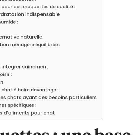
pour des croquettes de qualité :
hydratation indispensable
humide :
ernative naturelle
ation ménagère équilibrée :
s intégrer sainement
isir :
on
chat à boire davantage :
 les chats ayant des besoins particuliers
s spécifiques :
es d’aliments pour chat
uettes : une base