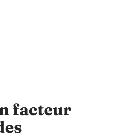
un facteur
des