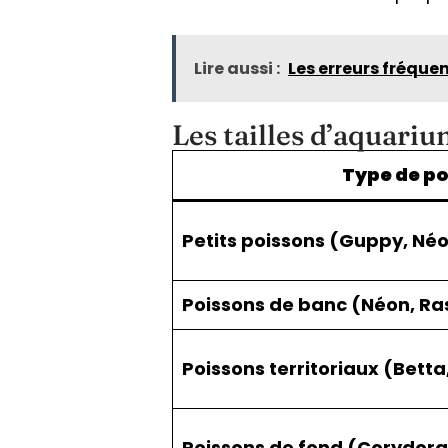
Lire aussi :
Les erreurs fréque
Les tailles d’aquariu
Type de p
Petits poissons (Guppy, Néo
Poissons de banc (Néon, R
Poissons territoriaux (Bett
Poissons de fond (Corydora